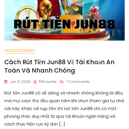
UNCATEGORIZED
Cách Rút Tiền Jun88 Về Tài Khoản An
Toàn Và Nhanh Chóng
On
Jun 11, 2026
R1travel1e
7 Comments
Cách
Rút tiền Jun88 có dễ dàng và nhanh chóng không là điều
Rút
Tiền
mà mọi cược thủ đều quan tâm khi chọn tham gia tại nhà
Jun88
cái này. Khác với nạp tiền thì rút tiền Jun88 chỉ có một
Về
phương thức duy nhất là qua tài khoản ngân hàng với
Tài
Khoản
cách thực hiện cực kỳ đơn […]
An