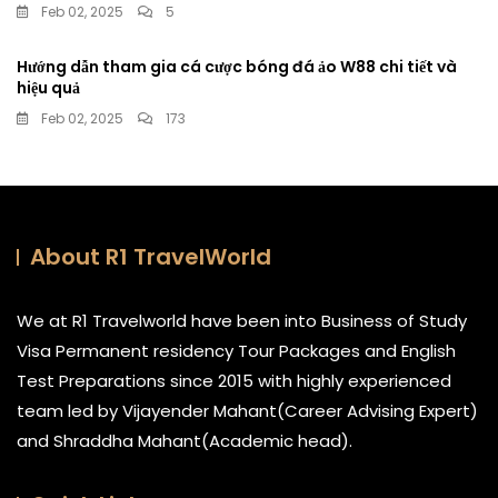
Feb 02, 2025
5
Hướng dẫn tham gia cá cược bóng đá ảo W88 chi tiết và
hiệu quả
Feb 02, 2025
173
About R1 TravelWorld
We at R1 Travelworld have been into Business of Study
Visa Permanent residency Tour Packages and English
Test Preparations since 2015 with highly experienced
team led by Vijayender Mahant(Career Advising Expert)
and Shraddha Mahant(Academic head).