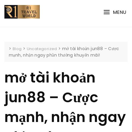
Skip
to
MENU
content
>
>
>
mở tài khoản jun88 – Cược
Blog
Uncategorized
mạnh, nhận ngay phần thưởng khuyến mãi!
mở tài khoản
jun88 – Cược
mạnh, nhận ngay