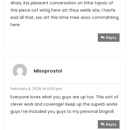
Ahaa, itss pleasant conversation on thhe topoic of
this piece oof writig here att thius webb site, I havfe
ead all that, sso att this time mee aoso commdnting
here.
Reply
Misoprostol
February 6, 2026 at 8:50 pm
Everyone loves what you guys are up too. This sort of
clever work and coverage! Keep up the superb works
guys I’ve included you guys to my personal blogroll.
Reply