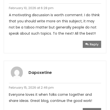
February 10, 2026 at 6:28 pm
A motivating discussion is worth comment. I do think
that you should write more on this subject, it may
not be a taboo matter but generally people do not
speak about such topics. To the next! All the best!!
Reply
Dapoxetine
February 15, 2026 at 2:46 pm
Everyone loves it when folks come together and
share ideas. Great blog, continue the good work!