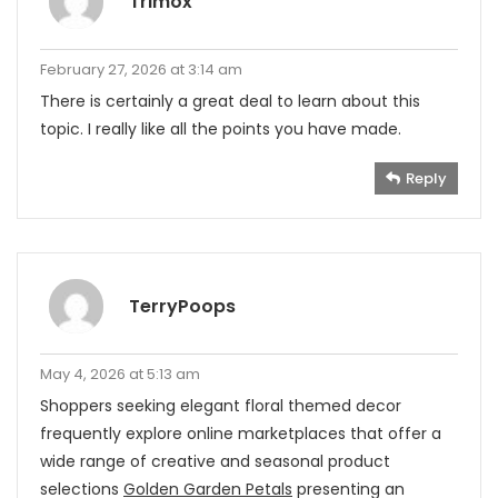
Trimox
February 27, 2026 at 3:14 am
There is certainly a great deal to learn about this
topic. I really like all the points you have made.
Reply
TerryPoops
May 4, 2026 at 5:13 am
Shoppers seeking elegant floral themed decor
frequently explore online marketplaces that offer a
wide range of creative and seasonal product
selections
Golden Garden Petals
presenting an