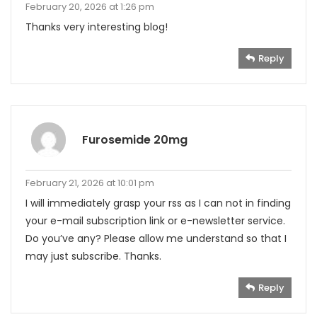
February 20, 2026 at 1:26 pm
Thanks very interesting blog!
Reply
Furosemide 20mg
February 21, 2026 at 10:01 pm
I will immediately grasp your rss as I can not in finding
your e-mail subscription link or e-newsletter service.
Do you’ve any? Please allow me understand so that I
may just subscribe. Thanks.
Reply