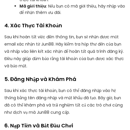
Mã giới thiệu
: Nếu bạn có mã giới thiệu, hãy nhập vào
để nhận thêm ưu đãi.
4. Xác Thực Tài Khoản
Sau khi hoàn tất việc điền thông tin, bạn sẽ nhận được một
email xác nhận từ Jun88. Hãy kiểm tra hộp thư đến của bạn
và nhấp vào liên kết xác nhận để hoàn tất quá trình đăng ký.
Điều này giúp đảm bảo rằng tài khoản của bạn được xác thực
và bảo mật.
5. Đăng Nhập và Khám Phá
Sau khi xác thực tài khoản, bạn có thể đăng nhập vào hệ
thống bằng tên đăng nhập và mật khẩu đã tạo. Bây giờ, bạn
đã có thể khám phá và trải nghiệm tất cả các trò chơi cũng
như dịch vụ mà Jun88 cung cấp.
6. Nạp Tiền và Bắt Đầu Chơi