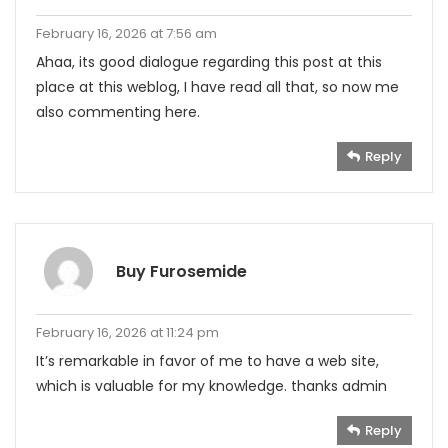
February 16, 2026 at 7:56 am
Ahaa, its good dialogue regarding this post at this
place at this weblog, I have read all that, so now me
also commenting here.
Reply
Buy Furosemide
February 16, 2026 at 11:24 pm
It’s remarkable in favor of me to have a web site,
which is valuable for my knowledge. thanks admin
Reply