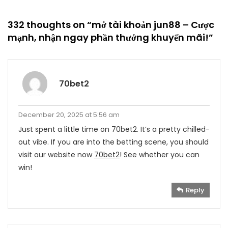
332 thoughts on “
mở tài khoản jun88 – Cược
mạnh, nhận ngay phần thưởng khuyến mãi!
”
70bet2
December 20, 2025 at 5:56 am
Just spent a little time on 70bet2. It’s a pretty chilled-
out vibe. If you are into the betting scene, you should
visit our website now
70bet2
! See whether you can
win!
Reply