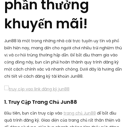
phần thưởng
khuyến mãi!
Jun88 là một trong những nhà cái trực tuyến uy tín và phổ
biến hiện nay, mang đến cho người chơi nhiều trải nghiệm thú
vị và cơ hội trúng thưởng hấp dẫn. Để bắt đầu tham gia vào
cộng đồng này, bạn cần phải hoàn thành quy trình đăng ký
một cách chính xác và nhanh chóng. Dưới đây là hướng dẫn
chi tiết về cách đăng ký tài khoản Jun88.
1. Truy Cập Trang Chủ Jun88
Đầu tiên, bạn cần truy cập vào
trang chủ Jun88
để bắt đầu
quá trình đăng ký. Giao diện của trang chủ rất thân thiện và