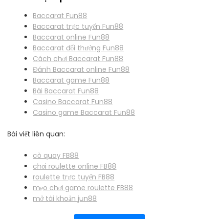
Baccarat Fun88
Baccarat trực tuyến Fun88
Baccarat online Fun88
Baccarat đổi thưởng Fun88
Cách chơi Baccarat Fun88
Đánh Baccarat online Fun88
Baccarat game Fun88
Bài Baccarat Fun88
Casino Baccarat Fun88
Casino game Baccarat Fun88
Bài viết liên quan:
cò quay FB88
chơi roulette online FB88
roulette trực tuyến FB88
mẹo chơi game roulette FB88
mở tài khoản jun88