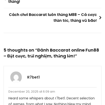
thắng!
navigation
Cách chơi Baccarat luôn thắng M88 – Cá cược
thần tốc, thắng vũ bão!
5 thoughts on “
Đánh Baccarat online Fun88
– Đặt cược, trải nghiệm, thắng lớn!
”
R7bet1
December 20, 2025 at 6:09 am
Heard some whispers about r7bet1. Decent selection
of games, from what I saw. Nothing blew my mind,