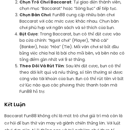
Chọn Trò Chơi Baccarat
: Tại giao diện thành viên,
chọn mục “Baccarat” hoặc “Sòng bạc” để tiếp tục.
Chọn Bàn Chơi
: Fun88 cung cấp nhiều bàn chơi
Baccarat với các mức cược khác nhau. Chọn bàn
chơi phù hợp với ngân sách và sở thích của bạn.
Đặt Cược
: Trong Baccarat, bạn có thể đặt cược vào
ba cửa chính: “Người chơi” (Player), “Nhà cái”
(Banker), hoặc “Hòa” (Tie). Mỗi ván chơi sẽ bắt đầu
bằng việc chia hai lá bài cho mỗi bên, và bên nào có
tổng điểm gần nhất với 9 sẽ thắng.
Theo Dõi Và Rút Tiền
: Sau khi đặt cược, bạn có thể
theo dõi kết quả và nếu thắng, số tiền thưởng sẽ được
cộng vào tài khoản của bạn. Bạn có thể rút tiền về bất
cứ lúc nào qua các phương thức thanh toán mà
Fun88 hỗ trợ.
Kết Luận
Baccarat Fun88 không chỉ là một trò chơi giải trí mà còn là
cơ hội để bạn thử vận may và giành chiến thắng lớn. Với luật