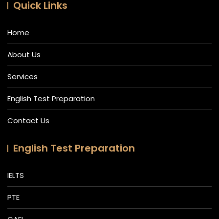
Quick Links
Home
About Us
Services
English Test Preparation
Contact Us
English Test Preparation
IELTS
PTE