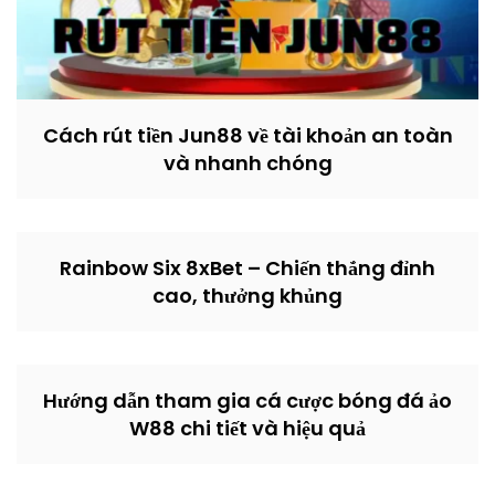
Cách rút tiền Jun88 về tài khoản an toàn
và nhanh chóng
Rainbow Six 8xBet – Chiến thắng đỉnh
cao, thưởng khủng
Hướng dẫn tham gia cá cược bóng đá ảo
W88 chi tiết và hiệu quả