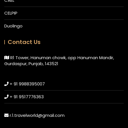
CAEL
CELPIP
Duolingo
Contact Us
R1 Tower, Hanuman chowk, opp Hanuman Mandir,
Gurdaspur, Punjab, 143521
+ 91 9988395007
+ 91 9517776363
r.1.travelworld@gmail.com