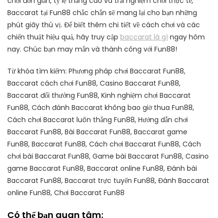
chơi đơn giản, tỷ lệ thắng cao và trải nghiệm chơi thực tế,
Baccarat tại Fun88 chắc chắn sẽ mang lại cho bạn những
phút giây thú vị. Để biết thêm chi tiết về cách chơi và các
chiến thuật hiệu quả, hãy truy cập
baccarat là gì
ngay hôm
nay. Chúc bạn may mắn và thành công với Fun88!
Từ khóa tìm kiếm:
Phương pháp chơi Baccarat Fun88,
Baccarat cách chơi Fun88, Casino Baccarat Fun88,
Baccarat đổi thưởng Fun88, Kinh nghiệm chơi Baccarat
Fun88, Cách đánh Baccarat không bao giờ thua Fun88,
Cách chơi Baccarat luôn thắng Fun88, Hướng dẫn chơi
Baccarat Fun88, Bài Baccarat Fun88, Baccarat game
Fun88, Baccarat Fun88, Cách chơi Baccarat Fun88, Cách
chơi bài Baccarat Fun88, Game bài Baccarat Fun88, Casino
game Baccarat Fun88, Baccarat online Fun88, Đánh bài
Baccarat Fun88, Baccarat trực tuyến Fun88, Đánh Baccarat
online Fun88, Chơi Baccarat Fun88
Có thể bạn quan tâm: