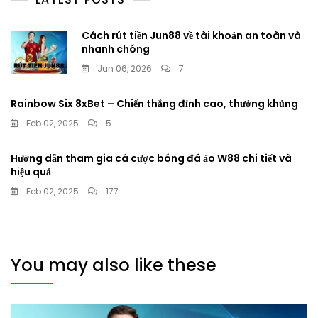
Cách rút tiền Jun88 về tài khoản an toàn và
nhanh chóng
Jun 06, 2026
7
Rainbow Six 8xBet – Chiến thắng đỉnh cao, thưởng khủng
Feb 02, 2025
5
Hướng dẫn tham gia cá cược bóng đá ảo W88 chi tiết và
hiệu quả
Feb 02, 2025
177
You may also like these