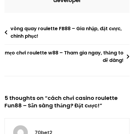
developer
Cược!
Post
vòng quay roulette FB88 – Gia nhập, đặt cược,
chinh phục!
navigation
mẹo chơi roulette w88 – Tham gia ngay, thắng to
dễ dàng!
5 thoughts on “
cách chơi casino roulette
Fun88 – Sẵn sàng thắng? Đặt cược!
”
70bet2