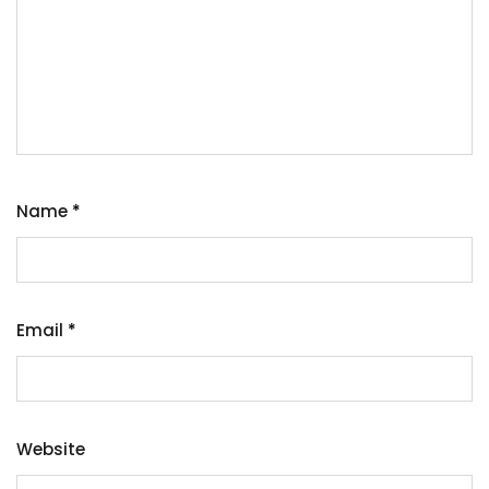
Name
*
Email
*
Website