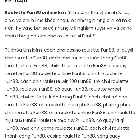
Kết Luận
Roulette Fun88 online
là một trò chơi thú vị với nhiều loại
cược và chiến lược khác nhau. Với những hướng dẫn và mẹo
trên, hy vọng bạn sẽ có những trải nghiệm tuyệt vời và cơ hội
chiến thắng cao khi chơi roulette tại Fun88.
Từ khóa tìm kiếm:
cách chơi casino roulette Fun88, bí quyết
chơi roulette Fun88, cách chơi roulette luôn thắng Fun88,
roulette là gì Fun88, chiến thuật roulette Fun88, cò quay
roulette Fun88, roulette online Fun88, chơi trò roulette
Fun88, cách chơi roulette win 100 Fun88, trò chơi roulette
Fun88, roulette Fun88, cò quay Fun88, roulette wheel
Fun88, chơi roulette luôn thắng Fun88, cách chơi trò chơi
roulette Fun88, chơi roulette miễn phí Fun88, phương pháp
chơi roulette Fun88, chơi roulette online Fun88, chơi roulette
hiệu quả Fun88, roulette trực tuyến Fun88, cò quay là gì
Fun88, mẹo chơi game roulette Fun88, cách chơi roulette
thành công Fun88, casino roulette Fun88, vòng quay