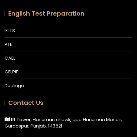
English Test Preparation
IELTS
PTE
CAEL
CELPIP
Duolingo
Contact Us
R1 Tower, Hanuman chowk, opp Hanuman Mandir,
Gurdaspur, Punjab, 143521