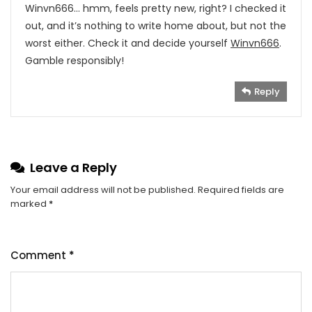
Winvn666… hmm, feels pretty new, right? I checked it
out, and it’s nothing to write home about, but not the
worst either. Check it and decide yourself
Winvn666
.
Gamble responsibly!
Reply
Leave a Reply
Your email address will not be published.
Required fields are
marked
*
Comment
*