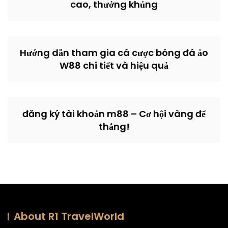
cao, thưởng khủng
Hướng dẫn tham gia cá cược bóng đá ảo
W88 chi tiết và hiệu quả
đăng ký tài khoản m88 – Cơ hội vàng để
thắng!
About R1 TravelWorld