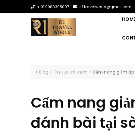
Skip
+ 91 9988395007
r.1.travelworld@gmail.com
to
content
HOM
CONT
>
Blog
>
Tin tức cá cược
>
Cẩm nang giảm áp l
Cẩm nang giảm
đánh bài tại s