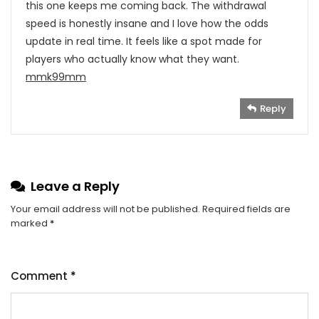
this one keeps me coming back. The withdrawal
speed is honestly insane and I love how the odds
update in real time. It feels like a spot made for
players who actually know what they want.
mmk99mm
Reply
Leave a Reply
Your email address will not be published.
Required fields are
marked
*
Comment
*