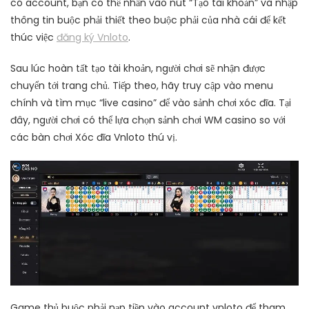
có account, bạn có thể nhấn vào nút “Tạo tài khoản” và nhập
thông tin buộc phải thiết theo buộc phải của nhà cái để kết
thúc việc
đăng ký Vnloto
.
Sau lúc hoàn tất tạo tài khoản, người chơi sẽ nhận được
chuyển tới trang chủ. Tiếp theo, hãy truy cập vào menu
chính và tìm mục “live casino” để vào sảnh chơi xóc đĩa. Tại
đây, người chơi có thể lựa chọn sảnh chơi WM casino so với
các bàn chơi Xóc đĩa Vnloto thú vị.
Game thủ buộc phải nạp tiền vào account vnloto để tham