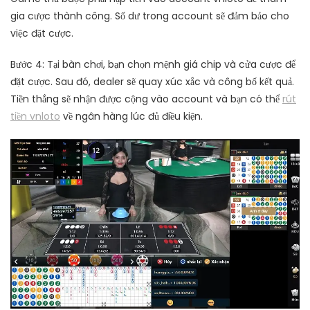
gia cược thành công. Số dư trong account sẽ đảm bảo cho
việc đặt cược.
Bước 4: Tại bàn chơi, bạn chọn mệnh giá chip và cửa cược để
đặt cược. Sau đó, dealer sẽ quay xúc xắc và công bố kết quả.
Tiền thắng sẽ nhận được cộng vào account và bạn có thể
rút
tiền vnloto
về ngân hàng lúc đủ điều kiện.