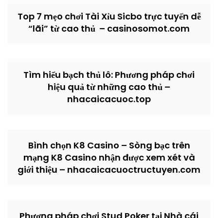
Top 7 mẹo chơi Tài Xỉu Sicbo trực tuyến dễ
“lãi” từ cao thủ – casinosomot.com
Tìm hiểu bạch thủ lô: Phương pháp chơi
hiệu quả từ những cao thủ –
nhacaicacuoc.top
Bình chọn K8 Casino – Sòng bạc trên
mạng K8 Casino nhận được xem xét và
giới thiệu – nhacaicacuoctructuyen.com
Phương pháp chơi Stud Poker tại Nhà cái