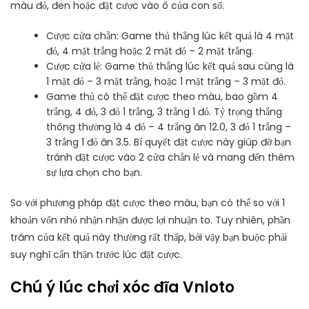
màu đỏ, đen hoặc đặt cược vào ô của con số.
Cược cửa chẵn: Game thủ thắng lúc kết quả là 4 mặt
đỏ, 4 mặt trắng hoặc 2 mặt đỏ – 2 mặt trắng.
Cược cửa lẻ: Game thủ thắng lúc kết quả sau cùng là
1 mặt đỏ – 3 mặt trắng, hoặc 1 mặt trắng – 3 mặt đỏ.
Game thủ có thể đặt cược theo màu, bao gồm 4
trắng, 4 đỏ, 3 đỏ 1 trắng, 3 trắng 1 đỏ. Tỷ trọng thắng
thông thường là 4 đỏ – 4 trắng ăn 12.0, 3 đỏ 1 trắng –
3 trắng 1 đỏ ăn 3.5. Bí quyết đặt cược này giúp đỡ bạn
tránh đặt cược vào 2 cửa chẵn lẻ và mang đến thêm
sự lựa chọn cho bạn.
So với phương pháp đặt cược theo màu, bạn có thể so với 1
khoản vốn nhỏ nhận nhận được lợi nhuận to. Tuy nhiên, phần
trăm của kết quả này thường rất thấp, bởi vậy bạn buộc phải
suy nghĩ cẩn thận trước lúc đặt cược.
Chú ý lúc chơi xóc đĩa Vnloto