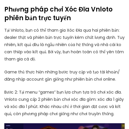
Phương pháp chơi Xóc Đĩa Vnloto
phiên bản trực tuyến
Tại Vnloto, bạn có thể tham gia Xóc Đĩa qua hai phiên bản:
dealer thật và phiên bản trực tuyến kém chất lượng định. Tuy
nhiên, kết quả đều là ngẫu nhiên của hệ thống và nhà cái ko
can thiệp vào kết quả. Bởi vậy, bạn hoàn toàn có thể yên tâm
tham gia cá độ.
Game thủ thực hiện những bước truy cập và tạo tài khoản/
đăng nhập account gần giống như phiên bản chơi online.
Bước 2: Tại menu “games” bạn lựa chọn tựa trò chơi xóc đĩa.
Vnloto cung cấp 2 phiên bản chơi xóc đĩa gồm: xóc đĩa 1 giây
và xóc đĩa 1 phút. Khác nhau chỉ ở thời gian đặt cược và kết
quả, còn phương pháp chơi giống như chơi truyền thống.