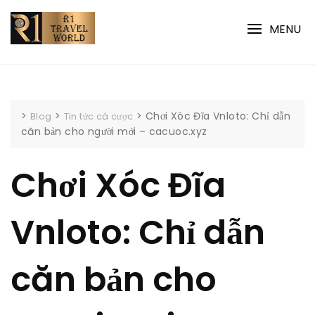
Skip
to
MENU
content
>
>
>
Chơi Xóc Đĩa Vnloto: Chỉ dẫn
Blog
Tin tức cá cược
căn bản cho người mới – cacuoc.xyz
Chơi Xóc Đĩa
Vnloto: Chỉ dẫn
căn bản cho