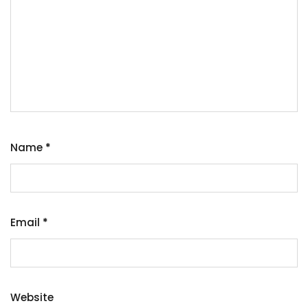
Name
*
Email
*
Website