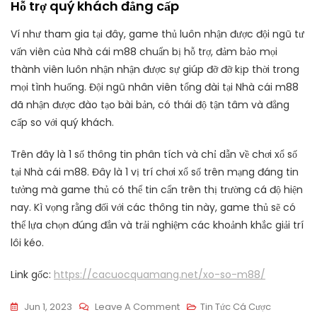
Hỗ trợ quý khách đẳng cấp
Ví như tham gia tại đây, game thủ luôn nhận được đội ngũ tư
vấn viên của Nhà cái m88 chuẩn bị hỗ trợ, đảm bảo mọi
thành viên luôn nhận nhận được sự giúp đỡ đỡ kịp thời trong
mọi tình huống. Đội ngũ nhân viên tổng đài tại Nhà cái m88
đã nhận được đào tạo bài bản, có thái độ tận tâm và đẳng
cấp so với quý khách.
Trên đây là 1 số thông tin phân tích và chỉ dẫn về chơi xổ số
tại Nhà cái m88. Đây là 1 vị trí chơi xổ số trên mạng đáng tin
tưởng mà game thủ có thể tin cẩn trên thị trường cá độ hiện
nay. Kì vọng rằng đối với các thông tin này, game thủ sẽ có
thể lựa chọn đúng đắn và trải nghiệm các khoảnh khắc giải trí
lôi kéo.
Link gốc:
https://cacuocquamang.net/xo-so-m88/
On
Jun 1, 2023
Leave A Comment
Tin Tức Cá Cược