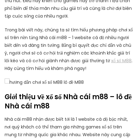
thu hút. Điều này khiến cho games này trở thành 1 lựa chọn
phổ biến để thỏa mãn nhu cầu giải trí và cũng là chờ đợi biên
tập cuộc sống của nhiều người.
Trong bài viết này, chúng ta sẽ tìm hiểu phương pháp chơi xổ
số trên nền tảng Nhà cái m88 – 1 website cá độ nhiều người
biết đến và đáng tin tưởng. Bằng bí quyết đọc chỉ dẫn và chú
ý, người chơi sẽ có cơ hội trải nghiệm các khoảnh khắc giải trí
lôi kéo và có cơ hội giành nhận được giải thưởng từ
xổ số M88
.
Hãy cùng tìm hiểu và khám phá ngay!
Giới thiệu về xổ số Nhà cái m88 – lô đề
Nhà cái m88
Nhà cái m88 nhận được biết tới là 1 website cá độ bậc nhất,
nơi quý khách có thể tham gia những games xổ số trên
mạng từ những quốc gia khác nhau. Website này cung cấp