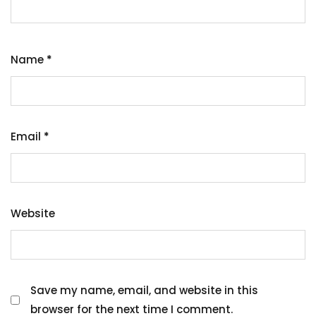
Name
*
Email
*
Website
Save my name, email, and website in this
browser for the next time I comment.