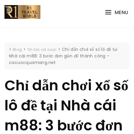
Skip
to
MENU
content
>
>
>
Chỉ dẫn chơi xổ số lô đề tại
Blog
Tin tức cá cược
Nhà cái m88: 3 bước đơn giản để thành công –
cacuocquamang.net
Chỉ dẫn chơi xổ số
lô đề tại Nhà cái
m88: 3 bước đơn