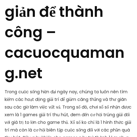
giản để thành
công –
cacuocquaman
g.net
Trong cuộc sống hiện đại ngày nay, chúng ta luôn nên tìm
kiếm các hoạt động giải trí để giảm căng thẳng và thư giãn
sau các giờ làm việc vất vả. Trong số đó, chơi xổ số nhận được
xem là 1 games giải trí thu hút, đem đến cơ hội trúng giải đối
với giá trị to lớn cho game thủ. Xổ số ko chỉ là 1 hình thức giải
trí mà còn là cơ hội biên tập cuộc sống đối với các phần quà