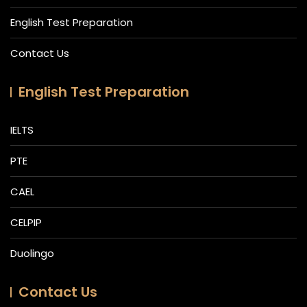
English Test Preparation
Contact Us
English Test Preparation
IELTS
PTE
CAEL
CELPIP
Duolingo
Contact Us