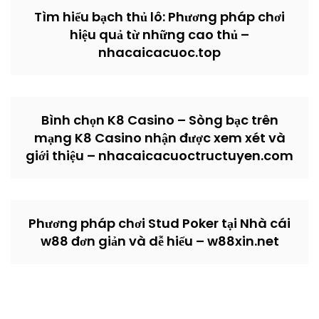
Tìm hiểu bạch thủ lô: Phương pháp chơi
hiệu quả từ những cao thủ –
nhacaicacuoc.top
Bình chọn K8 Casino – Sòng bạc trên
mạng K8 Casino nhận được xem xét và
giới thiệu – nhacaicacuoctructuyen.com
Phương pháp chơi Stud Poker tại Nhà cái
w88 đơn giản và dễ hiểu – w88xin.net