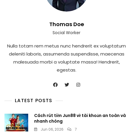
Thomas Doe
Social Worker
Nulla totam rem metus nunc hendrerit ex voluptatum
deleniti laboris, assumenda suspendisse, maecenas
malesuada morbi a voluptate massa! Hendrerit,
egestas.
LATEST POSTS
Cách rút tiền Jun88 về tài khoản an toàn và
nhanh chóng
Jun 06, 2026
7