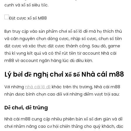
cạnh và xổ số siêu tốc.
Bạn truy cập vào sản phẩm chơi xổ số lô đề mà họ thích thú
và căn nguyên chọn dòng cược, nhập số cược, chọn số tiền
đặt cược và xác thực đặt cược thành công. Sau đó, game
thủ kì vọng kết quả và có thể rút tiền từ account Nhà cái
m88 về account ngân hàng lúc đủ điều kiện.
Lý bởi đề nghị chơi xổ số Nhà cái m88
Với những
nhà cái lô đề
khác trên thị trường, Nhà cái m88
nhận được bình chọn cao đối với những điểm vượt trội sau:
Dễ chơi, dễ trúng
Nhà cái m88 cung cấp nhiều phiên bản xổ số đơn giản và dễ
chơi nhằm nâng cao cơ hội chiến thắng cho quý khách, đặc