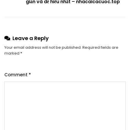
giản và dễ hiểu nhất – nhacaicacuoc.top
Công
–
Cacuocquamang.net
Leave a Reply
Your email address will not be published.
Required fields are
marked
*
Comment
*