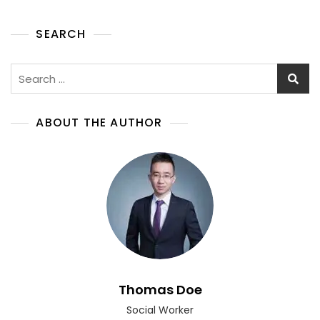
SEARCH
Search
for:
ABOUT THE AUTHOR
Thomas Doe
Social Worker