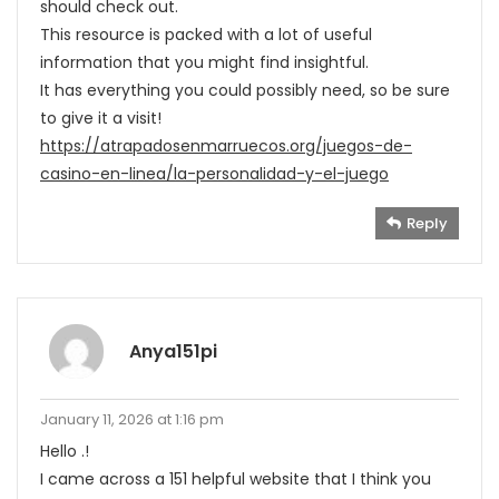
should check out.
This resource is packed with a lot of useful
information that you might find insightful.
It has everything you could possibly need, so be sure
to give it a visit!
https://atrapadosenmarruecos.org/juegos-de-
casino-en-linea/la-personalidad-y-el-juego
Reply
Anya151pi
January 11, 2026 at 1:16 pm
Hello .!
I came across a 151 helpful website that I think you