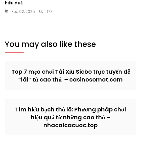
hiệu quả
Feb 02, 2025
177
You may also like these
Top 7 mẹo chơi Tài Xỉu Sicbo trực tuyến dễ
“lãi” từ cao thủ – casinosomot.com
Tìm hiểu bạch thủ lô: Phương pháp chơi
hiệu quả từ những cao thủ –
nhacaicacuoc.top