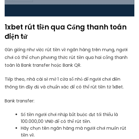
1xbet rút tiền qua Cổng thanh toán
điện tử
Gần giống như việc rút tiền về ngân hàng trên mạng, người
chơi có thể chọn phương thức rút tiền qua hai cổng thanh
toán là Bank transfer hoặc Bank QR.
Tiếp theo, nhà cái sẽ mở 1 cửa sổ nhỏ để người chơi điền
thông tin đầy đủ và chuẩn xác để có thể rút tiền từ 1xBet.
Bank transfer:
Số tiền người chơi nhập bắt buộc đạt tối thiểu là
100.000,00 VNĐ để có thể rút tiền.
Hãy chọn tên ngân hàng mà người chơi muốn rút
tiền về.