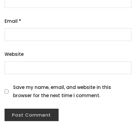
Email
*
Website
Save my name, email, and website in this
browser for the next time I comment.