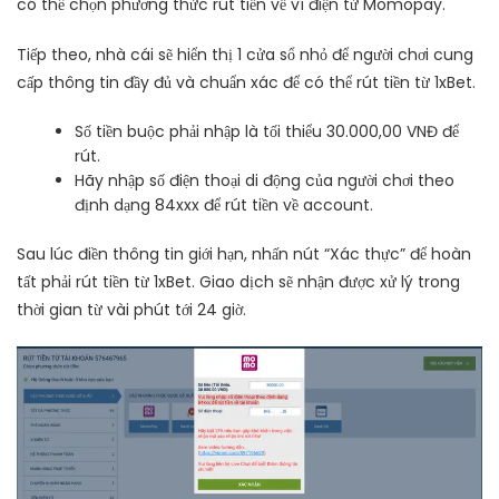
có thể chọn phương thức rút tiền về ví điện tử Momopay.
Tiếp theo, nhà cái sẽ hiển thị 1 cửa sổ nhỏ để người chơi cung
cấp thông tin đầy đủ và chuẩn xác để có thể rút tiền từ 1xBet.
Số tiền buộc phải nhập là tối thiểu 30.000,00 VNĐ để
rút.
Hãy nhập số điện thoại di động của người chơi theo
định dạng 84xxx để rút tiền về account.
Sau lúc điền thông tin giới hạn, nhấn nút “Xác thực” để hoàn
tất phải rút tiền từ 1xBet. Giao dịch sẽ nhận được xử lý trong
thời gian từ vài phút tới 24 giờ.