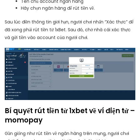
Tên chủ account ngân hàng
Hãy chọn ngân hàng để rút tiền về.
Sau lúc điền thông tin giới hạn, người chơi nhấn “Xác thực” để
đã xong phải rút tiền từ 1xBet. Sau đó, chờ nhà cái xác thực
và gửi tiền vào account của người chơi.
Bí quyết rút tiền từ 1xbet về ví điện tử –
momopay
Gần giống như rút tiền về ngân hàng trên mạng, người chơi