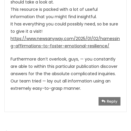
should take a look at.
This resource is packed with a lot of useful
information that you might find insightful.
It has everything you could possibly need, so be sure
to give it a visit!
https://www.newsanyway.com/2025/01/02/harnessin
g-affirmations-to-foster-emotional-resilience/
Furthermore don’t overlook, guys, — you constantly
are able to within this particular publication discover
answers for the the absolute complicated inquiries.
Our team tried — lay out all information using an
extremely easy-to-grasp manner.
Reply