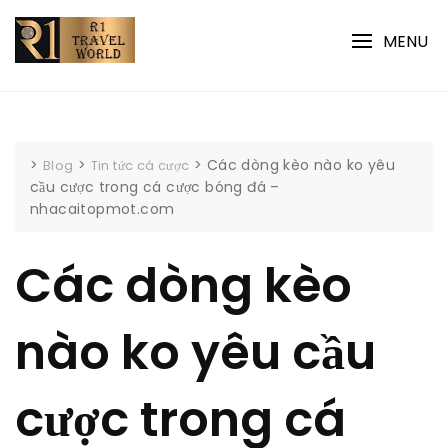
Skip
to
MENU
content
>
>
>
Các dòng kèo nào ko yêu
Blog
Tin tức cá cược
cầu cược trong cá cược bóng đá –
nhacaitopmot.com
Các dòng kèo
nào ko yêu cầu
cược trong cá