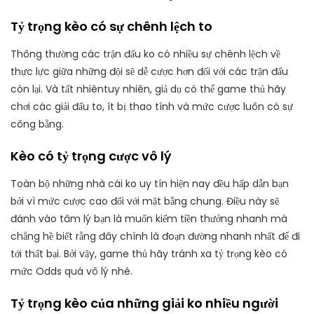
Tỷ trọng kèo có sự chênh lệch to
Thông thường các trận đấu ko có nhiều sự chênh lệch về
thực lực giữa những đội sẽ dễ cược hơn đối với các trận đấu
còn lại. Và tất nhiêntuy nhiên, giả dụ có thể game thủ hãy
chơi các giải đấu to, ít bị thao tính và mức cược luôn có sự
công bằng.
Kèo có tỷ trọng cược vô lý
Toàn bộ những nhà cái ko uy tín hiện nay đều hấp dẫn bạn
bởi vì mức cược cao đối với mặt bằng chung. Điều này sẽ
đánh vào tâm lý bạn là muốn kiếm tiền thưởng nhanh mà
chẳng hề biết rằng đây chính là đoạn đường nhanh nhất để đi
tới thất bại. Bởi vậy, game thủ hãy tránh xa tỷ trọng kèo có
mức Odds quá vô lý nhé.
Tỷ trọng kèo của những giải ko nhiều người