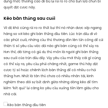
dụng mức thưởng cao để bù lại rủi ro ro cho bạn lựa chọn bí
quyết đặt cược này.
Kèo bàn thắng sau cuối
Về độ khó cùng rủi ro ro thất bại thì nó nhận được xếp ngang
hàng so với kèo ghi bàn thắng đầu tiên. Lúc trận đấu đi về
các phút cuối, những cầu thủ thường dồn lên tấn công để cải
thiện tỉ số yêu cầu việc đội nào ghi bàn cũng có thể xảy ra.
Hơn thế, đã từng có giả dụ thủ môn là người ghi bàn thắng
sau cuối của trận đấu đấy. Vậy yêu cầu mới thấy cái gì cũng
có thể xảy ra, yêu cầu phải chăng nhất, game thủ hãy đặt
cược tỷ số hoặc chênh lệch bàn thắng để có nhiều cơ hội
thắng hơn. Nhất là tân thủ chưa có nhiều nhân tài, kinh
nghiệm theo dõi sự bất định giữa những dòng kèo để tìm
kiếm “kết quả” lại càng ko yêu cầu xuống tiền làm giàu cho
nhà cái.