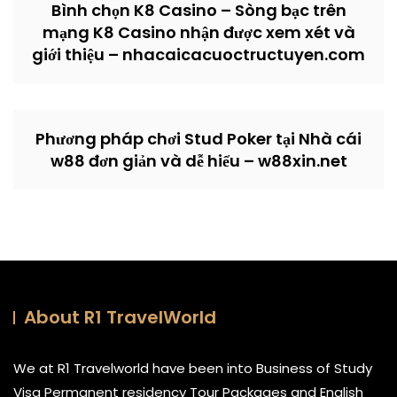
Bình chọn K8 Casino – Sòng bạc trên
mạng K8 Casino nhận được xem xét và
giới thiệu – nhacaicacuoctructuyen.com
Phương pháp chơi Stud Poker tại Nhà cái
w88 đơn giản và dễ hiểu – w88xin.net
About R1 TravelWorld
We at R1 Travelworld have been into Business of Study
Visa Permanent residency Tour Packages and English