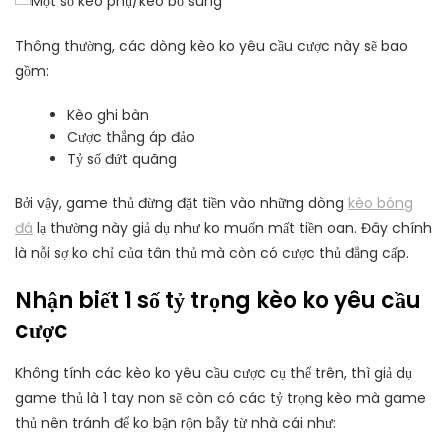
Thông thường, các dòng kèo ko yêu cầu cược này sẽ bao
gồm:
Kèo ghi bàn
Cược thắng áp đảo
Tỷ số đứt quãng
Bởi vậy, game thủ đừng đặt tiền vào những dòng
kèo bóng
đá
lạ thường này giả dụ như ko muốn mất tiền oan. Đây chính
là nỗi sợ ko chỉ của tân thủ mà còn có cược thủ đẳng cấp.
Nhận biết 1 số tỷ trọng kèo ko yêu cầu
cược
Không tính các kèo ko yêu cầu cược cụ thể trên, thì giả dụ
game thủ là 1 tay non sẽ còn có các tỷ trọng kèo mà game
thủ nên tránh để ko bận rộn bẫy từ nhà cái như: