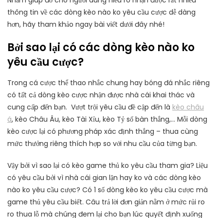
Nhằm giúp đỡ cho người dùng hiểu rõ nhận được rất nhiều
thông tin về các dòng kèo nào ko yêu cầu cược dễ dàng
hơn, hãy tham khảo ngay bài viết dưới đây nhé!
Bởi sao lại có các dòng kèo nào ko
yêu cầu cược?
Trong cá cược thể thao nhắc chung hay bóng đá nhắc riêng
có tất cả dòng kèo cược nhận được nhà cái khai thác và
cung cấp đến bạn. Vượt trội yêu cầu đề cập đến là
kèo châu
á
, kèo Châu Âu, kèo Tài Xỉu, kèo Tỷ số bàn thắng,… Mỗi dòng
kèo cược lại có phương pháp xác định thắng – thua cùng
mức thưởng riêng thích hợp so với nhu cầu của từng bạn.
Vậy bởi vì sao lại có kèo game thủ ko yêu cầu tham gia? Liệu
có yêu cầu bởi vì nhà cái gian lận hay ko và các dòng kèo
nào ko yêu cầu cược? Có 1 số dòng kèo ko yêu cầu cược mà
game thủ yêu cầu biết. Câu trả lời đơn giản nằm ở mức rủi ro
ro thua lỗ mà chúng đem lại cho bạn lúc quyết định xuống