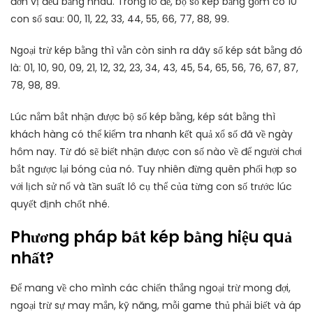
đơn vị đều bằng nhau. Trong lô đề, bộ số kép bằng gồm có 10
con số sau: 00, 11, 22, 33, 44, 55, 66, 77, 88, 99.
Ngoại trừ kép bằng thì vẫn còn sinh ra dãy số kép sát bằng đó
là: 01, 10, 90, 09, 21, 12, 32, 23, 34, 43, 45, 54, 65, 56, 76, 67, 87,
78, 98, 89.
Lúc nắm bắt nhận được bộ số kép bằng, kép sát bằng thì
khách hàng có thể kiểm tra nhanh kết quả xổ số đã về ngày
hôm nay. Từ đó sẽ biết nhận được con số nào về để người chơi
bắt ngược lại bóng của nó. Tuy nhiên đừng quên phối hợp so
với lịch sử nổ và tần suất lô cụ thể của từng con số trước lúc
quyết định chốt nhé.
Phương pháp bắt kép bằng hiệu quả
nhất?
Để mang về cho mình các chiến thắng ngoại trừ mong đợi,
ngoại trừ sự may mắn, kỹ năng, mỗi game thủ phải biết và áp