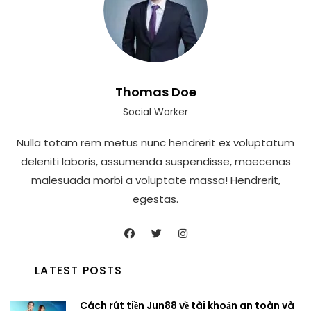
Thomas Doe
Social Worker
Nulla totam rem metus nunc hendrerit ex voluptatum
deleniti laboris, assumenda suspendisse, maecenas
malesuada morbi a voluptate massa! Hendrerit,
egestas.
LATEST POSTS
Cách rút tiền Jun88 về tài khoản an toàn và