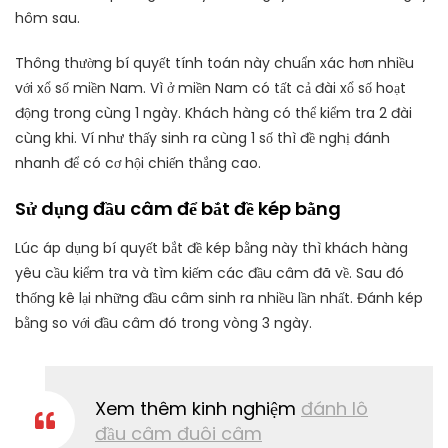
hôm sau.
Thông thường bí quyết tính toán này chuẩn xác hơn nhiều
với xổ số miền Nam. Vì ở miền Nam có tất cả đài xổ số hoạt
động trong cùng 1 ngày. Khách hàng có thể kiểm tra 2 đài
cùng khi. Ví như thấy sinh ra cùng 1 số thì đề nghị đánh
nhanh để có cơ hội chiến thắng cao.
Sử dụng đầu câm để bắt đề kép bằng
Lúc áp dụng bí quyết bắt đề kép bằng này thì khách hàng
yêu cầu kiểm tra và tìm kiếm các đầu câm đã về. Sau đó
thống kê lại những đầu câm sinh ra nhiều lần nhất. Đánh kép
bằng so với đầu câm đó trong vòng 3 ngày.
Xem thêm kinh nghiệm
đánh lô
đầu câm đuôi câm