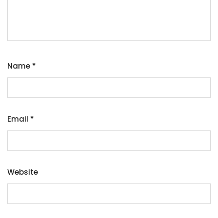
Name
*
Email
*
Website