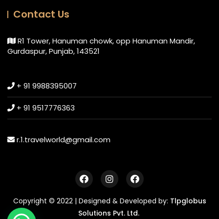
Contact Us
R1 Tower, Hanuman chowk, opp Hanuman Mandir,
Gurdaspur, Punjab, 143521
+ 91 9988395007
+ 91 9517776363
r.1.travelworld@gmail.com
Copyright © 2022 | Designed & Developed by:
Tlpglobus
Solutions Pvt. Ltd.