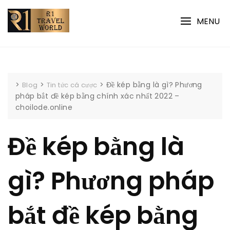
Skip
to
MENU
content
>
>
>
Đề kép bằng là gì? Phương
Blog
Tin tức cá cược
pháp bắt đề kép bằng chính xác nhất 2022 –
choilode.online
Đề kép bằng là
gì? Phương pháp
bắt đề kép bằng